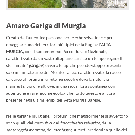
Previous
Next
Amaro Gariga di Murgia
Creato dall’autentica passione per le erbe selvatiche e per
omaggiare uno dei territori più tipici della Puglia: l’
ALTA
MURGIA
, con il suo omonimo Parco Rurale Nazionale,
caratterizzato da un vasto altopiano carsico un tempo regno di
sterminate “
garighe
”, ovvero le tipiche pseudo-steppe presenti
solo in limitate aree del Mediterraneo, caratterizzate da rocce
calcaree affioranti ingrigite nei secoli e dove la natura si
manifesta, più che altrove, in una ricca flora spontanea con
autentiche e rare nicchie ecologiche; tutto questo è ancora
presente negli ultimi lembi dell’Alta Murgia Barese.
Nelle garighe murgiane, i profumi che maggiormente si avvertono
sono quelli del
marrubio
, del
finocchietto selvatico
, della
santoreggia montana
, dei
mentastri
; su tutti predomina quello del