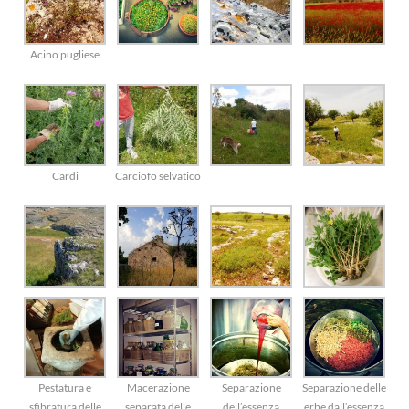
Acino pugliese
Cardi
Carciofo selvatico
Pestatura e
Macerazione
Separazione
Separazione delle
sfibratura delle
separata delle
dell’essenza
erbe dall’essenza