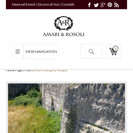
News ed Eventi
|
Dicono di Noi
|
Contatti
0
VIEW NAVIGATION
Home Page
|
Foto
|
Amaro Gariga di Murgia