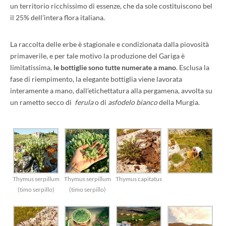
un territorio ricchissimo di essenze, che da sole costituiscono bel
il 25% dell’intera flora italiana.
La raccolta delle erbe è stagionale e condizionata dalla piovosità
primaverile, e per tale motivo la produzione del Gariga è
limitatissima,
le bottiglie sono tutte numerate a mano
. Esclusa la
fase di riempimento, la elegante bottiglia viene lavorata
interamente a mano, dall’etichettatura alla pergamena, avvolta su
un rametto secco di
ferula
o di
asfodelo bianco
della Murgia.
Thymus serpillum
Thymus serpillum
Thymus capitatus
(timo serpillo)
(timo serpillo)