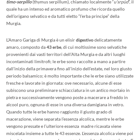
timo-serpillo
(thymus serpillum), chiamato localmente “
u’srpùd
”, il
quale ha un intenso ed aromatico profumo che ricorda quello
dell’origano selvatico e da tutti eletto “l’erba principe” della
Murgia.
L’Amaro Garìga di Murgia è un elisir
digestivo
delicatamente
amaro, composto da
43 erbe
, di cui moltissime sono selvatiche
provenienti dai vasti territori dell’Alta Murgia e da altri luoghi
incontaminati limitrofi; le erbe sono raccolte a mano a partire
dall’inizio della primavera fino all’inizio dell’estate, nel loro giusto
periodo balsamico; è molto importante che le erbe siano utilizzate
fresche e lavorate in giornata: ove necessario, alcune di esse
subiscono una preliminare schiacciatura in un antico mortaio in
pietra e successivamente vengono poste a macerare a freddo in
alcool puro, ognuna di esse in una diversa damigiana in vetro.
Quando tutte le erbe hanno raggiunto il giusto grado di
macerazione, viene separata l’essenza alcolica, mentre le erbe
vengono pressate e l’ulteriore essenza madre ricavata viene
miscelata insieme a tutte le 43 essenze. L’essenza alcolica viene poi