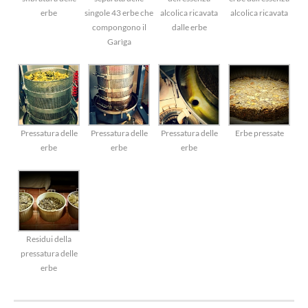
erbe
singole 43 erbe che
alcolica ricavata
alcolica ricavata
compongono il
dalle erbe
Garìga
Pressatura delle
Pressatura delle
Pressatura delle
Erbe pressate
erbe
erbe
erbe
Residui della
pressatura delle
erbe