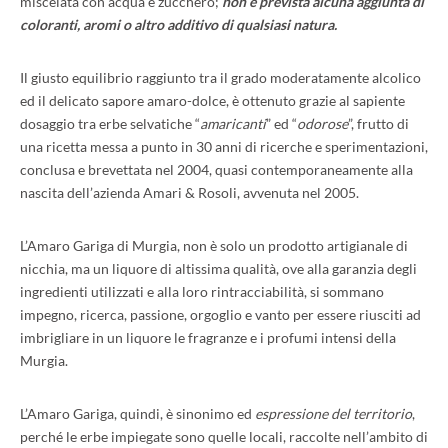
miscelata con acqua e zucchero;
non è prevista alcuna aggiunta di
coloranti, aromi o altro additivo di qualsiasi natura.
Il giusto equilibrio raggiunto tra il grado moderatamente alcolico
ed il delicato sapore amaro-dolce, è ottenuto grazie al sapiente
dosaggio tra erbe selvatiche “
amaricanti
” ed “
odorose
”, frutto di
una ricetta messa a punto in 30 anni di ricerche e sperimentazioni,
conclusa e brevettata nel 2004, quasi contemporaneamente alla
nascita dell’azienda Amari & Rosoli, avvenuta nel 2005.
L’Amaro Gariga di Murgia, non è solo un prodotto artigianale di
nicchia, ma un liquore di altissima qualità, ove alla garanzia degli
ingredienti utilizzati e alla loro rintracciabilità, si sommano
impegno, ricerca, passione, orgoglio e vanto per essere riusciti ad
imbrigliare in un liquore le fragranze e i profumi intensi della
Murgia.
L’Amaro Gariga, quindi, è sinonimo ed
espressione del territorio
,
perché le erbe impiegate sono quelle locali, raccolte nell’ambito di